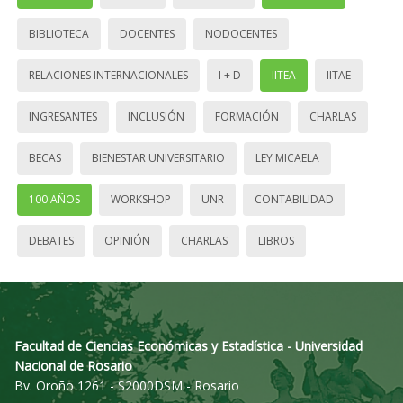
BIBLIOTECA
DOCENTES
NODOCENTES
RELACIONES INTERNACIONALES
I + D
IITEA
IITAE
INGRESANTES
INCLUSIÓN
FORMACIÓN
CHARLAS
BECAS
BIENESTAR UNIVERSITARIO
LEY MICAELA
100 AÑOS
WORKSHOP
UNR
CONTABILIDAD
DEBATES
OPINIÓN
CHARLAS
LIBROS
Facultad de Ciencias Económicas y Estadística - Universidad
Nacional de Rosario
Bv. Oroño 1261 - S2000DSM - Rosario