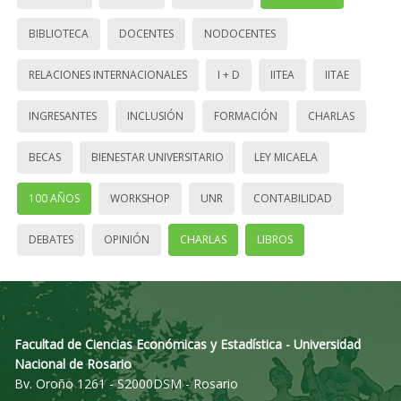
BIBLIOTECA
DOCENTES
NODOCENTES
RELACIONES INTERNACIONALES
I + D
IITEA
IITAE
INGRESANTES
INCLUSIÓN
FORMACIÓN
CHARLAS
BECAS
BIENESTAR UNIVERSITARIO
LEY MICAELA
100 AÑOS
WORKSHOP
UNR
CONTABILIDAD
DEBATES
OPINIÓN
CHARLAS
LIBROS
Facultad de Ciencias Económicas y Estadística - Universidad
Nacional de Rosario
Bv. Oroño 1261 - S2000DSM - Rosario