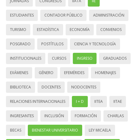
JORNADAS
CONGRESOS
IIATA
IIE
ESTUDIANTES
CONTADOR PÚBLICO
ADMINISTRACIÓN
TURISMO
ESTADÍSTICA
ECONOMÍA
CONVENIOS
POSGRADO
POSTÍTULOS
CIENCIA Y TECNOLOGÍA
INSTITUCIONALES
CURSOS
INGRESO
GRADUADOS
EXÁMENES
GÉNERO
EFEMÉRIDES
HOMENAJES
BIBLIOTECA
DOCENTES
NODOCENTES
RELACIONES INTERNACIONALES
I + D
IITEA
IITAE
INGRESANTES
INCLUSIÓN
FORMACIÓN
CHARLAS
BECAS
BIENESTAR UNIVERSITARIO
LEY MICAELA