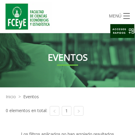
MENÚ
ACCESOS
RAPIDOS
EVENTOS
Inicio
>
Eventos
0 elementos en total:
1
Los filtros aplicados no han arrojado resultados