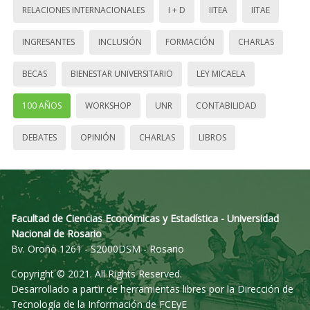
RELACIONES INTERNACIONALES
I + D
IITEA
IITAE
INGRESANTES
INCLUSIÓN
FORMACIÓN
CHARLAS
BECAS
BIENESTAR UNIVERSITARIO
LEY MICAELA
100 AÑOS
WORKSHOP
UNR
CONTABILIDAD
DEBATES
OPINIÓN
CHARLAS
LIBROS
Facultad de Ciencias Económicas y Estadística - Universidad
Nacional de Rosario
Bv. Oroño 1261 - S2000DSM - Rosario
Copyright © 2021. All Rights Reserved.
Desarrollado a partir de herramientas libres por la Dirección de
Tecnología de la Información de FCEyE