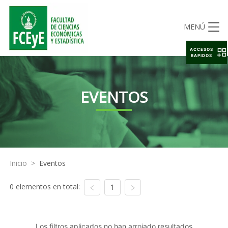
MENÚ
ACCESOS
RAPIDOS
EVENTOS
Inicio
>
Eventos
0 elementos en total:
1
Los filtros aplicados no han arrojado resultados