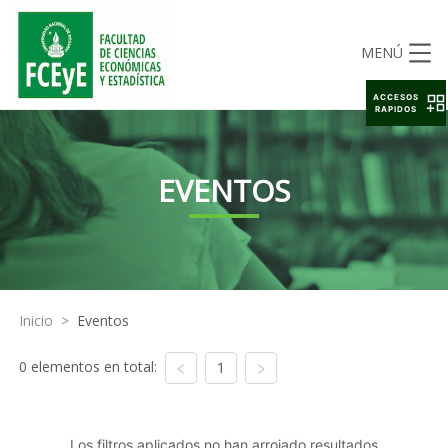
MENÚ
ACCESOS
RAPIDOS
EVENTOS
Inicio
>
Eventos
0 elementos en total:
1
Los filtros aplicados no han arrojado resultados