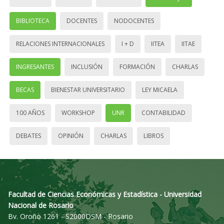
BIBLIOTECA
DOCENTES
NODOCENTES
RELACIONES INTERNACIONALES
I + D
IITEA
IITAE
INGRESANTES
INCLUSIÓN
FORMACIÓN
CHARLAS
BECAS
BIENESTAR UNIVERSITARIO
LEY MICAELA
100 AÑOS
WORKSHOP
UNR
CONTABILIDAD
DEBATES
OPINIÓN
CHARLAS
LIBROS
Facultad de Ciencias Económicas y Estadística - Universidad
Nacional de Rosario
Bv. Oroño 1261 - S2000DSM - Rosario