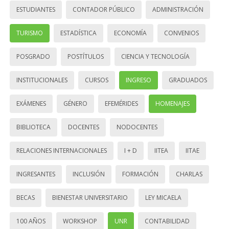
ESTUDIANTES
CONTADOR PÚBLICO
ADMINISTRACIÓN
TURISMO
ESTADÍSTICA
ECONOMÍA
CONVENIOS
POSGRADO
POSTÍTULOS
CIENCIA Y TECNOLOGÍA
INSTITUCIONALES
CURSOS
INGRESO
GRADUADOS
EXÁMENES
GÉNERO
EFEMÉRIDES
HOMENAJES
BIBLIOTECA
DOCENTES
NODOCENTES
RELACIONES INTERNACIONALES
I + D
IITEA
IITAE
INGRESANTES
INCLUSIÓN
FORMACIÓN
CHARLAS
BECAS
BIENESTAR UNIVERSITARIO
LEY MICAELA
100 AÑOS
WORKSHOP
UNR
CONTABILIDAD