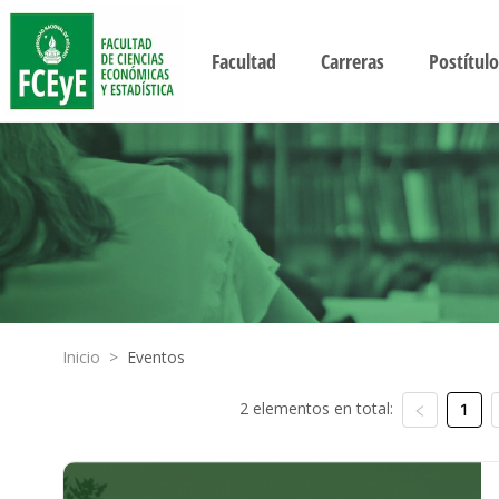
Facultad
Carreras
Postítulo
Inicio
>
Eventos
2 elementos en total:
1