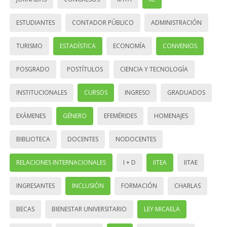
ESTUDIANTES
CONTADOR PÚBLICO
ADMINISTRACIÓN
TURISMO
ESTADÍSTICA
ECONOMÍA
CONVENIOS
POSGRADO
POSTÍTULOS
CIENCIA Y TECNOLOGÍA
INSTITUCIONALES
CURSOS
INGRESO
GRADUADOS
EXÁMENES
GÉNERO
EFEMÉRIDES
HOMENAJES
BIBLIOTECA
DOCENTES
NODOCENTES
RELACIONES INTERNACIONALES
I + D
IITEA
IITAE
INGRESANTES
INCLUSIÓN
FORMACIÓN
CHARLAS
BECAS
BIENESTAR UNIVERSITARIO
LEY MICAELA