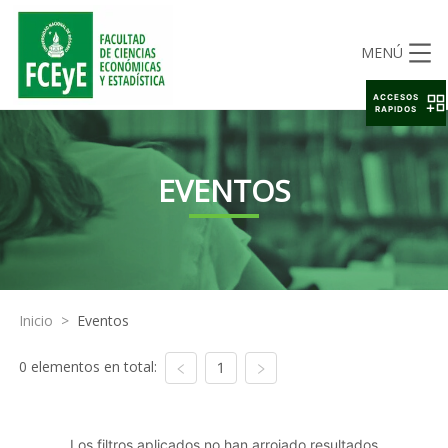
MENÚ
ACCESOS
RAPIDOS
EVENTOS
Inicio
>
Eventos
0 elementos en total:
1
Los filtros aplicados no han arrojado resultados