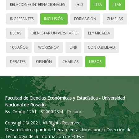
RELACIONES INTERNACIONALES
I + D
IITEA
IITAE
INGRESANTES
INCLUSIÓN
FORMACIÓN
CHARLAS
BECAS
BIENESTAR UNIVERSITARIO
LEY MICAELA
100 AÑOS
WORKSHOP
UNR
CONTABILIDAD
DEBATES
OPINIÓN
CHARLAS
LIBROS
Facultad de Ciencias Económicas y Estadística - Universidad
Nacional de Rosario
Bv. Oroño 1261 - S2000DSM - Rosario
Copyright © 2021. All Rights Reserved.
Desarrollado a partir de herramientas libres por la Dirección de
Tecnología de la Información de FCEyE