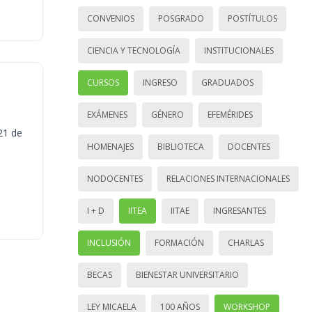
CONVENIOS
POSGRADO
POSTÍTULOS
CIENCIA Y TECNOLOGÍA
INSTITUCIONALES
CURSOS
INGRESO
GRADUADOS
EXÁMENES
GÉNERO
EFEMÉRIDES
21 de
HOMENAJES
BIBLIOTECA
DOCENTES
NODOCENTES
RELACIONES INTERNACIONALES
I + D
IITEA
IITAE
INGRESANTES
INCLUSIÓN
FORMACIÓN
CHARLAS
BECAS
BIENESTAR UNIVERSITARIO
LEY MICAELA
100 AÑOS
WORKSHOP