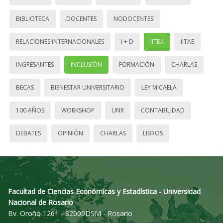
BIBLIOTECA
DOCENTES
NODOCENTES
RELACIONES INTERNACIONALES
I + D
IITEA
IITAE
INGRESANTES
INCLUSIÓN
FORMACIÓN
CHARLAS
BECAS
BIENESTAR UNIVERSITARIO
LEY MICAELA
100 AÑOS
WORKSHOP
UNR
CONTABILIDAD
DEBATES
OPINIÓN
CHARLAS
LIBROS
Facultad de Ciencias Económicas y Estadística - Universidad
Nacional de Rosario
Bv. Oroño 1261 - S2000DSM - Rosario