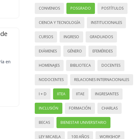
CONVENIOS
POSGRADO
POSTÍTULOS
CIENCIA Y TECNOLOGÍA
INSTITUCIONALES
 de
CURSOS
INGRESO
GRADUADOS
EXÁMENES
GÉNERO
EFEMÉRIDES
ría en
HOMENAJES
BIBLIOTECA
DOCENTES
NODOCENTES
RELACIONES INTERNACIONALES
I + D
IITEA
IITAE
INGRESANTES
INCLUSIÓN
FORMACIÓN
CHARLAS
BECAS
BIENESTAR UNIVERSITARIO
LEY MICAELA
100 AÑOS
WORKSHOP