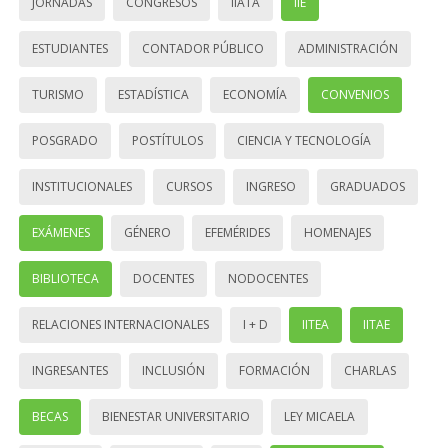
JORNADAS
CONGRESOS
IIATA
IIE
ESTUDIANTES
CONTADOR PÚBLICO
ADMINISTRACIÓN
TURISMO
ESTADÍSTICA
ECONOMÍA
CONVENIOS
POSGRADO
POSTÍTULOS
CIENCIA Y TECNOLOGÍA
INSTITUCIONALES
CURSOS
INGRESO
GRADUADOS
EXÁMENES
GÉNERO
EFEMÉRIDES
HOMENAJES
BIBLIOTECA
DOCENTES
NODOCENTES
RELACIONES INTERNACIONALES
I + D
IITEA
IITAE
INGRESANTES
INCLUSIÓN
FORMACIÓN
CHARLAS
BECAS
BIENESTAR UNIVERSITARIO
LEY MICAELA