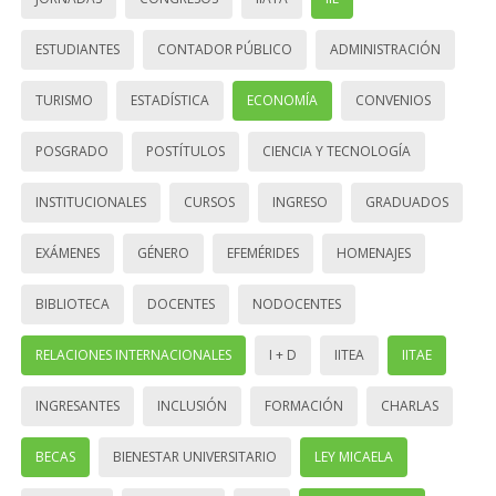
ESTUDIANTES
CONTADOR PÚBLICO
ADMINISTRACIÓN
TURISMO
ESTADÍSTICA
ECONOMÍA
CONVENIOS
POSGRADO
POSTÍTULOS
CIENCIA Y TECNOLOGÍA
INSTITUCIONALES
CURSOS
INGRESO
GRADUADOS
EXÁMENES
GÉNERO
EFEMÉRIDES
HOMENAJES
BIBLIOTECA
DOCENTES
NODOCENTES
RELACIONES INTERNACIONALES
I + D
IITEA
IITAE
INGRESANTES
INCLUSIÓN
FORMACIÓN
CHARLAS
BECAS
BIENESTAR UNIVERSITARIO
LEY MICAELA