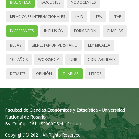
BIBLIOTECA
DOCENTES
NODOCENTES
RELACIONES INTERNACIONALES
I + D
IITEA
IITAE
INGRESANTES
INCLUSIÓN
FORMACIÓN
CHARLAS
BECAS
BIENESTAR UNIVERSITARIO
LEY MICAELA
100 AÑOS
WORKSHOP
UNR
CONTABILIDAD
DEBATES
OPINIÓN
CHARLAS
LIBROS
Facultad de Ciencias Económicas y Estadística - Universidad
Nacional de Rosario
Bv. Oroño 1261 - S2000DSM - Rosario
Copyright © 2021. All Rights Reserved.