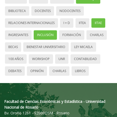
BIBLIOTECA
DOCENTES
NODOCENTES
RELACIONES INTERNACIONALES
I + D
IITEA
IITAE
INGRESANTES
INCLUSIÓN
FORMACIÓN
CHARLAS
BECAS
BIENESTAR UNIVERSITARIO
LEY MICAELA
100 AÑOS
WORKSHOP
UNR
CONTABILIDAD
DEBATES
OPINIÓN
CHARLAS
LIBROS
Facultad de Ciencias Económicas y Estadística - Universidad
Nacional de Rosario
Bv. Oroño 1261 - S2000DSM - Rosario