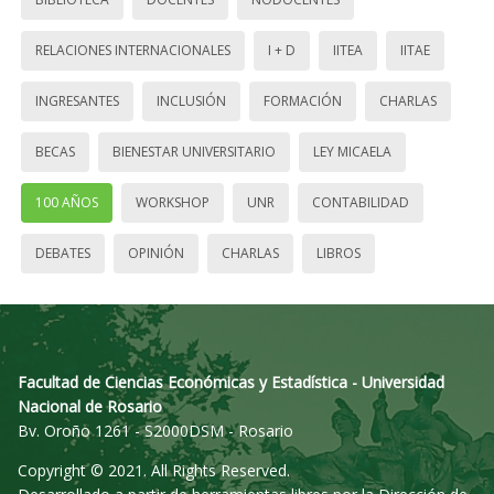
RELACIONES INTERNACIONALES
I + D
IITEA
IITAE
INGRESANTES
INCLUSIÓN
FORMACIÓN
CHARLAS
BECAS
BIENESTAR UNIVERSITARIO
LEY MICAELA
100 AÑOS
WORKSHOP
UNR
CONTABILIDAD
DEBATES
OPINIÓN
CHARLAS
LIBROS
Facultad de Ciencias Económicas y Estadística - Universidad
Nacional de Rosario
Bv. Oroño 1261 - S2000DSM - Rosario
Copyright © 2021. All Rights Reserved.