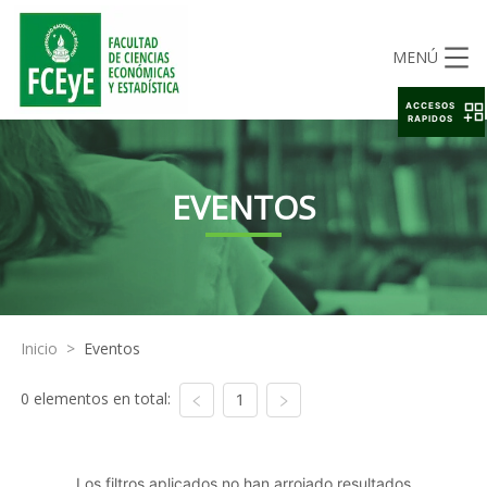
MENÚ
ACCESOS
RAPIDOS
EVENTOS
Inicio
>
Eventos
0 elementos en total:
1
Los filtros aplicados no han arrojado resultados