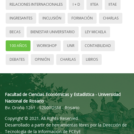
RELACIONES INTERNACIONALES
I + D
IITEA
IITAE
INGRESANTES
INCLUSIÓN
FORMACIÓN
CHARLAS
BECAS
BIENESTAR UNIVERSITARIO
LEY MICAELA
100 AÑOS
WORKSHOP
UNR
CONTABILIDAD
DEBATES
OPINIÓN
CHARLAS
LIBROS
Facultad de Ciencias Económicas y Estadística - Universidad
Nacional de Rosario
Bv. Oroño 1261 - S2000DSM - Rosario
Copyright © 2021. All Rights Reserved.
Desarrollado a partir de herramientas libres por la Dirección de
Tecnología de la Información de FCEyE