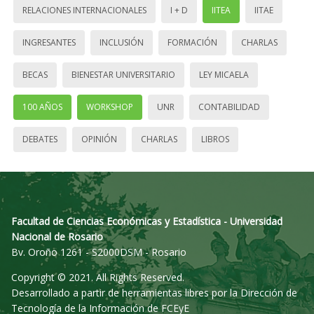
RELACIONES INTERNACIONALES
I + D
IITEA
IITAE
INGRESANTES
INCLUSIÓN
FORMACIÓN
CHARLAS
BECAS
BIENESTAR UNIVERSITARIO
LEY MICAELA
100 AÑOS
WORKSHOP
UNR
CONTABILIDAD
DEBATES
OPINIÓN
CHARLAS
LIBROS
Facultad de Ciencias Económicas y Estadística - Universidad
Nacional de Rosario
Bv. Oroño 1261 - S2000DSM - Rosario
Copyright © 2021. All Rights Reserved.
Desarrollado a partir de herramientas libres por la Dirección de
Tecnología de la Información de FCEyE