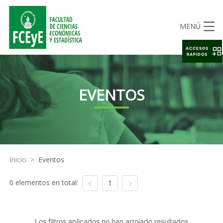
MENÚ
ACCESOS
RAPIDOS
EVENTOS
Inicio
>
Eventos
0 elementos en total:
1
Los filtros aplicados no han arrojado resultados