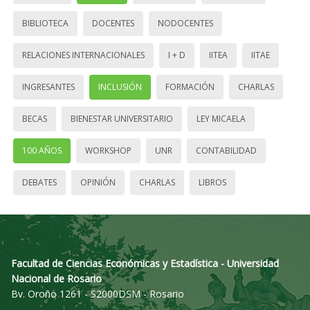
BIBLIOTECA
DOCENTES
NODOCENTES
RELACIONES INTERNACIONALES
I + D
IITEA
IITAE
INGRESANTES
INCLUSIÓN
FORMACIÓN
CHARLAS
BECAS
BIENESTAR UNIVERSITARIO
LEY MICAELA
100 AÑOS
WORKSHOP
UNR
CONTABILIDAD
DEBATES
OPINIÓN
CHARLAS
LIBROS
Facultad de Ciencias Económicas y Estadística - Universidad
Nacional de Rosario
Bv. Oroño 1261 - S2000DSM - Rosario