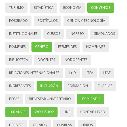
TURISMO
ESTADÍSTICA
ECONOMÍA
CONVENIOS
POSGRADO
POSTÍTULOS
CIENCIA Y TECNOLOGÍA
INSTITUCIONALES
CURSOS
INGRESO
GRADUADOS
EXÁMENES
GÉNERO
EFEMÉRIDES
HOMENAJES
BIBLIOTECA
DOCENTES
NODOCENTES
RELACIONES INTERNACIONALES
I + D
IITEA
IITAE
INGRESANTES
INCLUSIÓN
FORMACIÓN
CHARLAS
BECAS
BIENESTAR UNIVERSITARIO
LEY MICAELA
100 AÑOS
WORKSHOP
UNR
CONTABILIDAD
DEBATES
OPINIÓN
CHARLAS
LIBROS