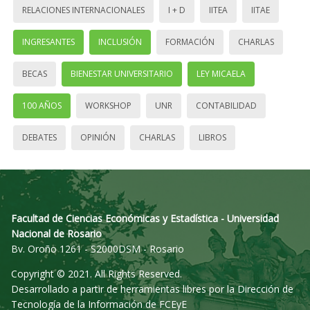
RELACIONES INTERNACIONALES
I + D
IITEA
IITAE
INGRESANTES
INCLUSIÓN
FORMACIÓN
CHARLAS
BECAS
BIENESTAR UNIVERSITARIO
LEY MICAELA
100 AÑOS
WORKSHOP
UNR
CONTABILIDAD
DEBATES
OPINIÓN
CHARLAS
LIBROS
Facultad de Ciencias Económicas y Estadística - Universidad
Nacional de Rosario
Bv. Oroño 1261 - S2000DSM - Rosario
Copyright © 2021. All Rights Reserved.
Desarrollado a partir de herramientas libres por la Dirección de
Tecnología de la Información de FCEyE