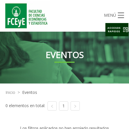
MENÚ
ACCESOS
RAPIDOS
EVENTOS
Inicio
>
Eventos
0 elementos en total:
1
Los filtros aplicados no han arrojado resultados