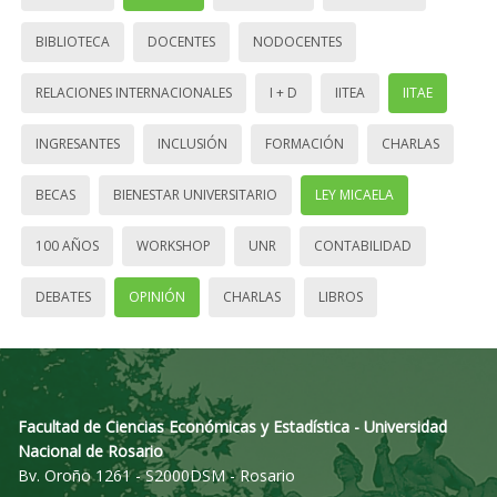
BIBLIOTECA
DOCENTES
NODOCENTES
RELACIONES INTERNACIONALES
I + D
IITEA
IITAE
INGRESANTES
INCLUSIÓN
FORMACIÓN
CHARLAS
BECAS
BIENESTAR UNIVERSITARIO
LEY MICAELA
100 AÑOS
WORKSHOP
UNR
CONTABILIDAD
DEBATES
OPINIÓN
CHARLAS
LIBROS
Facultad de Ciencias Económicas y Estadística - Universidad
Nacional de Rosario
Bv. Oroño 1261 - S2000DSM - Rosario