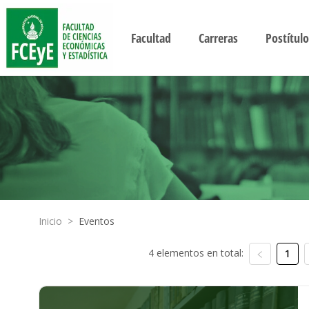
Facultad
Carreras
Postítulo
Inicio
>
Eventos
4 elementos en total:
1