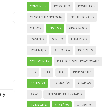
CONVENIOS
POSGRADO
POSTÍTULOS
CIENCIA Y TECNOLOGÍA
INSTITUCIONALES
CURSOS
INGRESO
GRADUADOS
EXÁMENES
GÉNERO
EFEMÉRIDES
HOMENAJES
BIBLIOTECA
DOCENTES
NODOCENTES
RELACIONES INTERNACIONALES
I + D
IITEA
IITAE
INGRESANTES
INCLUSIÓN
FORMACIÓN
CHARLAS
a y
BECAS
BIENESTAR UNIVERSITARIO
LEY MICAELA
100 AÑOS
WORKSHOP