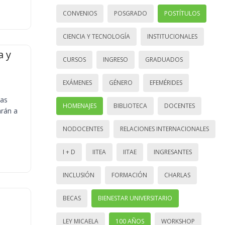
CONVENIOS
POSGRADO
POSTÍTULOS
CIENCIA Y TECNOLOGÍA
INSTITUCIONALES
a y
CURSOS
INGRESO
GRADUADOS
EXÁMENES
GÉNERO
EFEMÉRIDES
ias
HOMENAJES
BIBLIOTECA
DOCENTES
arán a
NODOCENTES
RELACIONES INTERNACIONALES
I + D
IITEA
IITAE
INGRESANTES
INCLUSIÓN
FORMACIÓN
CHARLAS
BECAS
BIENESTAR UNIVERSITARIO
LEY MICAELA
100 AÑOS
WORKSHOP