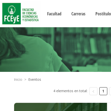
Facultad
Carreras
Postítulo
Inicio
>
Eventos
4 elementos en total:
1