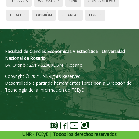
100 AÑOS
WORKSHOP
UNR
CONTABILIDAD
DEBATES
OPINIÓN
CHARLAS
LIBROS
Facultad de Ciencias Económicas y Estadística - Universidad
Nacional de Rosario
Bv. Oroño 1261 - S2000DSM - Rosario
Copyright © 2021. All Rights Reserved.
Desarrollado a partir de herramientas libres por la Dirección de
Tecnología de la Información de FCEyE
UNR - FCEyE | Todos los derechos reservados