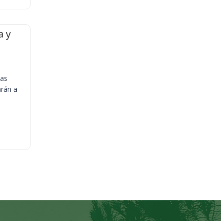
a y
ias
arán a