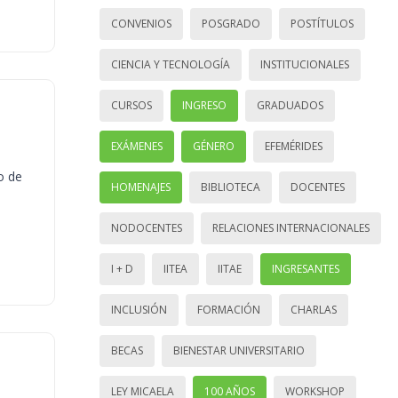
CONVENIOS
POSGRADO
POSTÍTULOS
CIENCIA Y TECNOLOGÍA
INSTITUCIONALES
CURSOS
INGRESO
GRADUADOS
EXÁMENES
GÉNERO
EFEMÉRIDES
o de
HOMENAJES
BIBLIOTECA
DOCENTES
NODOCENTES
RELACIONES INTERNACIONALES
I + D
IITEA
IITAE
INGRESANTES
INCLUSIÓN
FORMACIÓN
CHARLAS
BECAS
BIENESTAR UNIVERSITARIO
LEY MICAELA
100 AÑOS
WORKSHOP