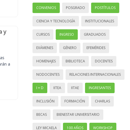
CONVENIOS
POSGRADO
POSTÍTULOS
CIENCIA Y TECNOLOGÍA
INSTITUCIONALES
a y
CURSOS
INGRESO
GRADUADOS
EXÁMENES
GÉNERO
EFEMÉRIDES
ias
HOMENAJES
BIBLIOTECA
DOCENTES
arán a
NODOCENTES
RELACIONES INTERNACIONALES
I + D
IITEA
IITAE
INGRESANTES
INCLUSIÓN
FORMACIÓN
CHARLAS
BECAS
BIENESTAR UNIVERSITARIO
LEY MICAELA
100 AÑOS
WORKSHOP