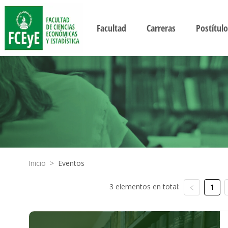
Facultad
Carreras
Postítulo
Inicio
>
Eventos
3 elementos en total:
1