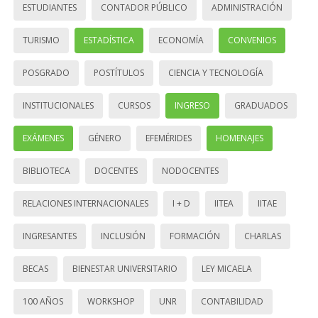
ESTUDIANTES
CONTADOR PÚBLICO
ADMINISTRACIÓN
TURISMO
ESTADÍSTICA
ECONOMÍA
CONVENIOS
POSGRADO
POSTÍTULOS
CIENCIA Y TECNOLOGÍA
INSTITUCIONALES
CURSOS
INGRESO
GRADUADOS
EXÁMENES
GÉNERO
EFEMÉRIDES
HOMENAJES
BIBLIOTECA
DOCENTES
NODOCENTES
RELACIONES INTERNACIONALES
I + D
IITEA
IITAE
INGRESANTES
INCLUSIÓN
FORMACIÓN
CHARLAS
BECAS
BIENESTAR UNIVERSITARIO
LEY MICAELA
100 AÑOS
WORKSHOP
UNR
CONTABILIDAD