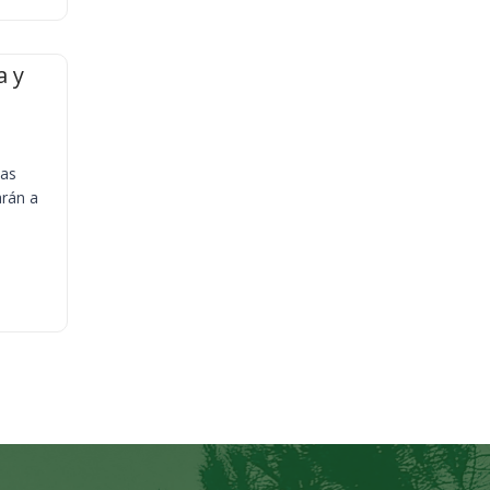
a y
ias
arán a