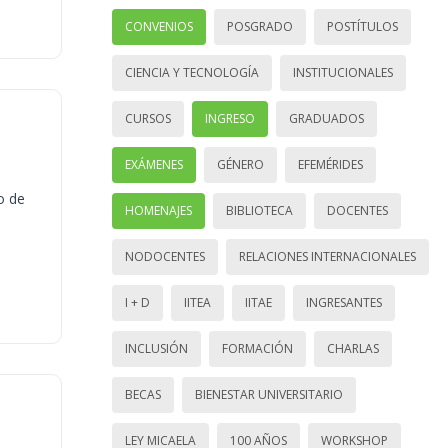
CONVENIOS
POSGRADO
POSTÍTULOS
CIENCIA Y TECNOLOGÍA
INSTITUCIONALES
CURSOS
INGRESO
GRADUADOS
EXÁMENES
GÉNERO
EFEMÉRIDES
o de
HOMENAJES
BIBLIOTECA
DOCENTES
NODOCENTES
RELACIONES INTERNACIONALES
I + D
IITEA
IITAE
INGRESANTES
INCLUSIÓN
FORMACIÓN
CHARLAS
BECAS
BIENESTAR UNIVERSITARIO
LEY MICAELA
100 AÑOS
WORKSHOP