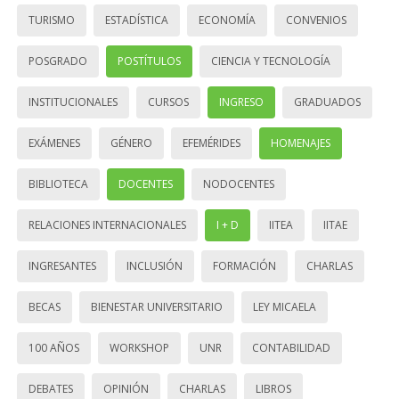
TURISMO
ESTADÍSTICA
ECONOMÍA
CONVENIOS
POSGRADO
POSTÍTULOS
CIENCIA Y TECNOLOGÍA
INSTITUCIONALES
CURSOS
INGRESO
GRADUADOS
EXÁMENES
GÉNERO
EFEMÉRIDES
HOMENAJES
BIBLIOTECA
DOCENTES
NODOCENTES
RELACIONES INTERNACIONALES
I + D
IITEA
IITAE
INGRESANTES
INCLUSIÓN
FORMACIÓN
CHARLAS
BECAS
BIENESTAR UNIVERSITARIO
LEY MICAELA
100 AÑOS
WORKSHOP
UNR
CONTABILIDAD
DEBATES
OPINIÓN
CHARLAS
LIBROS