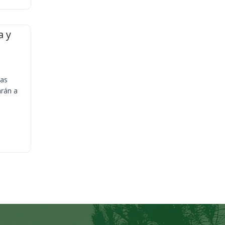
a y
ias
arán a