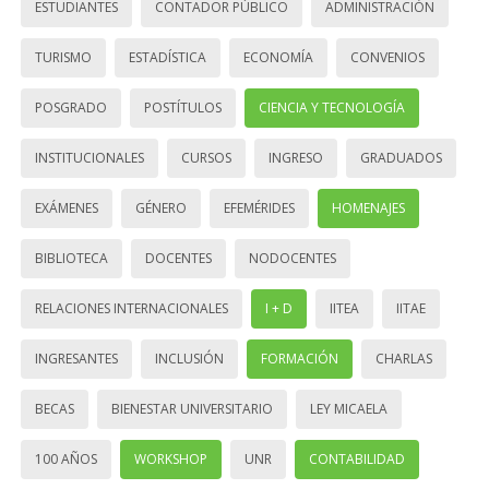
ESTUDIANTES
CONTADOR PÚBLICO
ADMINISTRACIÓN
TURISMO
ESTADÍSTICA
ECONOMÍA
CONVENIOS
POSGRADO
POSTÍTULOS
CIENCIA Y TECNOLOGÍA
INSTITUCIONALES
CURSOS
INGRESO
GRADUADOS
EXÁMENES
GÉNERO
EFEMÉRIDES
HOMENAJES
BIBLIOTECA
DOCENTES
NODOCENTES
RELACIONES INTERNACIONALES
I + D
IITEA
IITAE
INGRESANTES
INCLUSIÓN
FORMACIÓN
CHARLAS
BECAS
BIENESTAR UNIVERSITARIO
LEY MICAELA
100 AÑOS
WORKSHOP
UNR
CONTABILIDAD