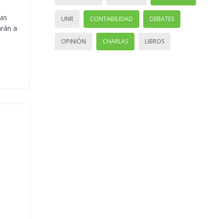
ias
UNR
CONTABILIDAD
DEBATES
arán a
OPINIÓN
CHARLAS
LIBROS