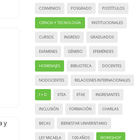
CONVENIOS
POSGRADO
POSTÍTULOS
CIENCIA Y TECNOLOGÍA
INSTITUCIONALES
CURSOS
INGRESO
GRADUADOS
EXÁMENES
GÉNERO
EFEMÉRIDES
HOMENAJES
BIBLIOTECA
DOCENTES
NODOCENTES
RELACIONES INTERNACIONALES
I + D
IITEA
IITAE
INGRESANTES
INCLUSIÓN
FORMACIÓN
CHARLAS
a y
BECAS
BIENESTAR UNIVERSITARIO
LEY MICAELA
100 AÑOS
WORKSHOP