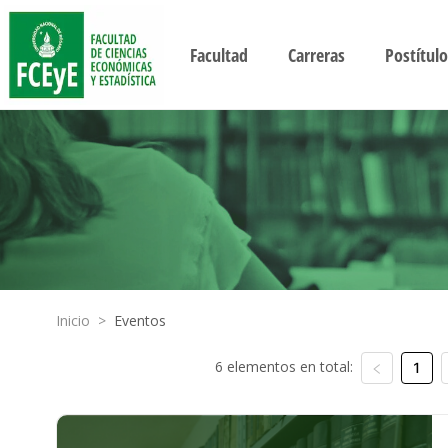
Facultad
Carreras
Postítulo
Inicio
>
Eventos
6 elementos en total:
1