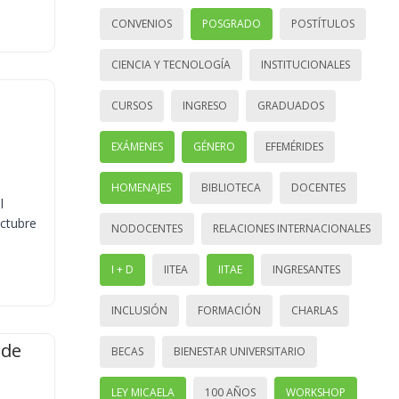
CONVENIOS
POSGRADO
POSTÍTULOS
CIENCIA Y TECNOLOGÍA
INSTITUCIONALES
CURSOS
INGRESO
GRADUADOS
EXÁMENES
GÉNERO
EFEMÉRIDES
HOMENAJES
BIBLIOTECA
DOCENTES
l
octubre
NODOCENTES
RELACIONES INTERNACIONALES
I + D
IITEA
IITAE
INGRESANTES
INCLUSIÓN
FORMACIÓN
CHARLAS
 de
BECAS
BIENESTAR UNIVERSITARIO
LEY MICAELA
100 AÑOS
WORKSHOP