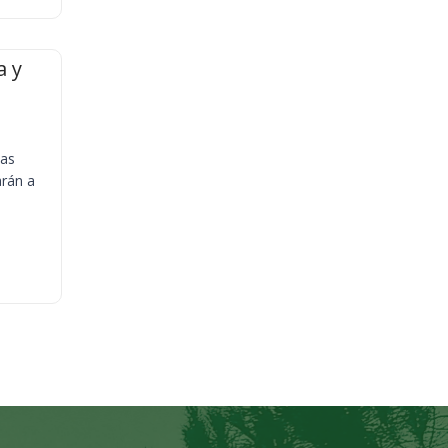
a y
ias
arán a