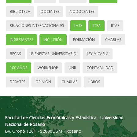
BIBLIOTECA
DOCENTES
NODOCENTES
RELACIONES INTERNACIONALES
I + D
IITEA
IITAE
INGRESANTES
INCLUSIÓN
FORMACIÓN
CHARLAS
BECAS
BIENESTAR UNIVERSITARIO
LEY MICAELA
100 AÑOS
WORKSHOP
UNR
CONTABILIDAD
DEBATES
OPINIÓN
CHARLAS
LIBROS
Facultad de Ciencias Económicas y Estadística - Universidad
Nacional de Rosario
Bv. Oroño 1261 - S2000DSM - Rosario