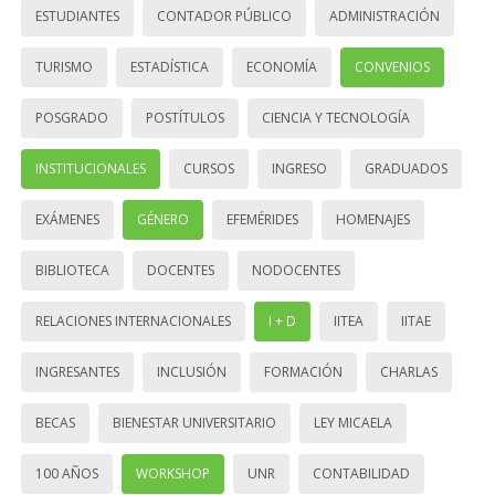
ESTUDIANTES
CONTADOR PÚBLICO
ADMINISTRACIÓN
TURISMO
ESTADÍSTICA
ECONOMÍA
CONVENIOS
POSGRADO
POSTÍTULOS
CIENCIA Y TECNOLOGÍA
INSTITUCIONALES
CURSOS
INGRESO
GRADUADOS
EXÁMENES
GÉNERO
EFEMÉRIDES
HOMENAJES
BIBLIOTECA
DOCENTES
NODOCENTES
RELACIONES INTERNACIONALES
I + D
IITEA
IITAE
INGRESANTES
INCLUSIÓN
FORMACIÓN
CHARLAS
BECAS
BIENESTAR UNIVERSITARIO
LEY MICAELA
100 AÑOS
WORKSHOP
UNR
CONTABILIDAD