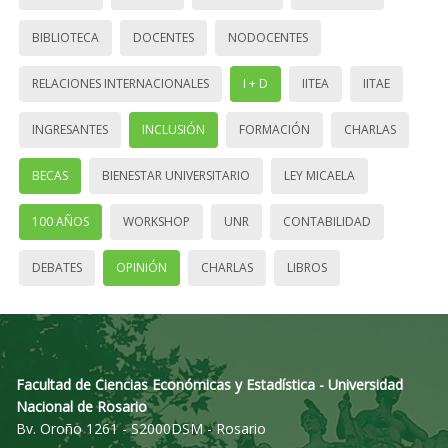
BIBLIOTECA
DOCENTES
NODOCENTES
RELACIONES INTERNACIONALES
I + D
IITEA
IITAE
INGRESANTES
INCLUSIÓN
FORMACIÓN
CHARLAS
BECAS
BIENESTAR UNIVERSITARIO
LEY MICAELA
100 AÑOS
WORKSHOP
UNR
CONTABILIDAD
DEBATES
OPINIÓN
CHARLAS
LIBROS
Facultad de Ciencias Económicas y Estadística - Universidad
Nacional de Rosario
Bv. Oroño 1261 - S2000DSM - Rosario