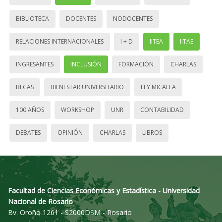
BIBLIOTECA
DOCENTES
NODOCENTES
RELACIONES INTERNACIONALES
I + D
IITEA
IITAE
INGRESANTES
INCLUSIÓN
FORMACIÓN
CHARLAS
BECAS
BIENESTAR UNIVERSITARIO
LEY MICAELA
100 AÑOS
WORKSHOP
UNR
CONTABILIDAD
DEBATES
OPINIÓN
CHARLAS
LIBROS
Facultad de Ciencias Económicas y Estadística - Universidad
Nacional de Rosario
Bv. Oroño 1261 - S2000DSM - Rosario