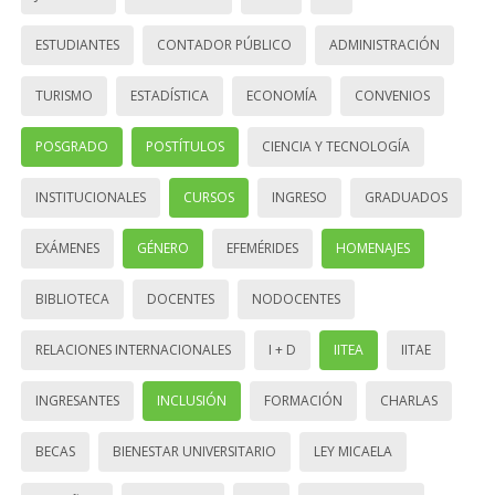
ESTUDIANTES
CONTADOR PÚBLICO
ADMINISTRACIÓN
TURISMO
ESTADÍSTICA
ECONOMÍA
CONVENIOS
POSGRADO
POSTÍTULOS
CIENCIA Y TECNOLOGÍA
INSTITUCIONALES
CURSOS
INGRESO
GRADUADOS
EXÁMENES
GÉNERO
EFEMÉRIDES
HOMENAJES
BIBLIOTECA
DOCENTES
NODOCENTES
RELACIONES INTERNACIONALES
I + D
IITEA
IITAE
INGRESANTES
INCLUSIÓN
FORMACIÓN
CHARLAS
BECAS
BIENESTAR UNIVERSITARIO
LEY MICAELA