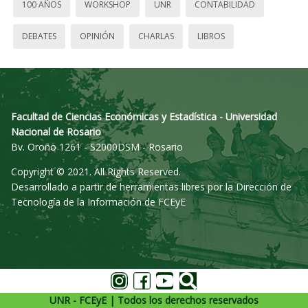
100 AÑOS
WORKSHOP
UNR
CONTABILIDAD
DEBATES
OPINIÓN
CHARLAS
LIBROS
Facultad de Ciencias Económicas y Estadística - Universidad
Nacional de Rosario
Bv. Oroño 1261 - S2000DSM - Rosario
Copyright © 2021. All Rights Reserved.
Desarrollado a partir de herramientas libres por la Dirección de
Tecnología de la Información de FCEyE
UNR - FCEyE | Todos los derechos reservados