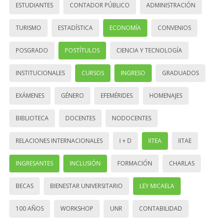
ESTUDIANTES
CONTADOR PÚBLICO
ADMINISTRACIÓN
TURISMO
ESTADÍSTICA
ECONOMÍA
CONVENIOS
POSGRADO
POSTÍTULOS
CIENCIA Y TECNOLOGÍA
INSTITUCIONALES
CURSOS
INGRESO
GRADUADOS
EXÁMENES
GÉNERO
EFEMÉRIDES
HOMENAJES
BIBLIOTECA
DOCENTES
NODOCENTES
RELACIONES INTERNACIONALES
I + D
IITEA
IITAE
INGRESANTES
INCLUSIÓN
FORMACIÓN
CHARLAS
BECAS
BIENESTAR UNIVERSITARIO
LEY MICAELA
100 AÑOS
WORKSHOP
UNR
CONTABILIDAD