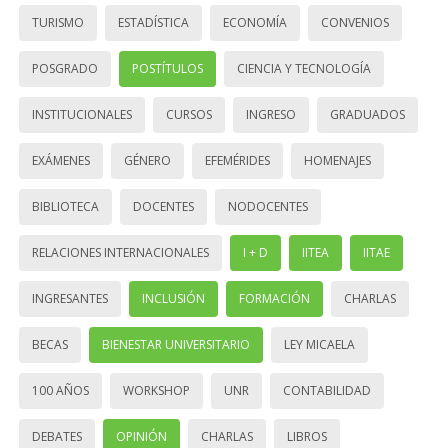
TURISMO
ESTADÍSTICA
ECONOMÍA
CONVENIOS
POSGRADO
POSTÍTULOS
CIENCIA Y TECNOLOGÍA
INSTITUCIONALES
CURSOS
INGRESO
GRADUADOS
EXÁMENES
GÉNERO
EFEMÉRIDES
HOMENAJES
BIBLIOTECA
DOCENTES
NODOCENTES
RELACIONES INTERNACIONALES
I + D
IITEA
IITAE
INGRESANTES
INCLUSIÓN
FORMACIÓN
CHARLAS
BECAS
BIENESTAR UNIVERSITARIO
LEY MICAELA
100 AÑOS
WORKSHOP
UNR
CONTABILIDAD
DEBATES
OPINIÓN
CHARLAS
LIBROS