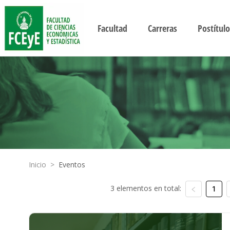
Facultad
Carreras
Postítulo
Inicio
>
Eventos
3 elementos en total:
1