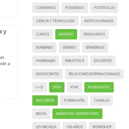
CONVENIOS
POSGRADO
POSTÍTULOS
CIENCIA Y TECNOLOGÍA
INSTITUCIONALES
a y
CURSOS
INGRESO
GRADUADOS
EXÁMENES
GÉNERO
EFEMÉRIDES
ias
HOMENAJES
BIBLIOTECA
DOCENTES
arán a
NODOCENTES
RELACIONES INTERNACIONALES
I + D
IITEA
IITAE
INGRESANTES
INCLUSIÓN
FORMACIÓN
CHARLAS
BECAS
BIENESTAR UNIVERSITARIO
LEY MICAELA
100 AÑOS
WORKSHOP