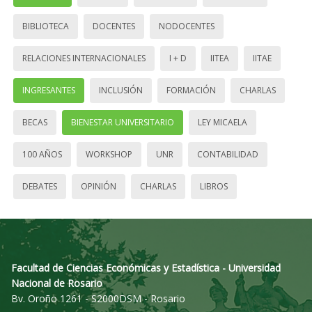
BIBLIOTECA
DOCENTES
NODOCENTES
RELACIONES INTERNACIONALES
I + D
IITEA
IITAE
INGRESANTES
INCLUSIÓN
FORMACIÓN
CHARLAS
BECAS
BIENESTAR UNIVERSITARIO
LEY MICAELA
100 AÑOS
WORKSHOP
UNR
CONTABILIDAD
DEBATES
OPINIÓN
CHARLAS
LIBROS
Facultad de Ciencias Económicas y Estadística - Universidad
Nacional de Rosario
Bv. Oroño 1261 - S2000DSM - Rosario