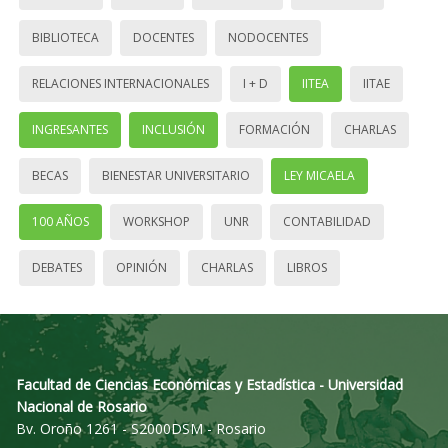
BIBLIOTECA
DOCENTES
NODOCENTES
RELACIONES INTERNACIONALES
I + D
IITEA
IITAE
INGRESANTES
INCLUSIÓN
FORMACIÓN
CHARLAS
BECAS
BIENESTAR UNIVERSITARIO
LEY MICAELA
100 AÑOS
WORKSHOP
UNR
CONTABILIDAD
DEBATES
OPINIÓN
CHARLAS
LIBROS
Facultad de Ciencias Económicas y Estadística - Universidad
Nacional de Rosario
Bv. Oroño 1261 - S2000DSM - Rosario