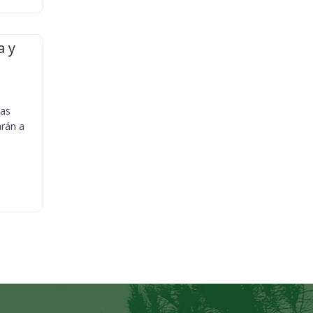
a y
ias
arán a