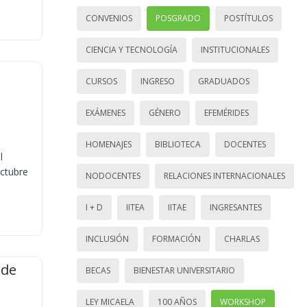
CONVENIOS
POSGRADO
POSTÍTULOS
CIENCIA Y TECNOLOGÍA
INSTITUCIONALES
CURSOS
INGRESO
GRADUADOS
EXÁMENES
GÉNERO
EFEMÉRIDES
HOMENAJES
BIBLIOTECA
DOCENTES
l
octubre
NODOCENTES
RELACIONES INTERNACIONALES
I + D
IITEA
IITAE
INGRESANTES
INCLUSIÓN
FORMACIÓN
CHARLAS
 de
BECAS
BIENESTAR UNIVERSITARIO
LEY MICAELA
100 AÑOS
WORKSHOP