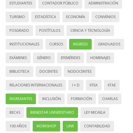
ESTUDIANTES
CONTADOR PÚBLICO
ADMINISTRACIÓN
TURISMO
ESTADÍSTICA
ECONOMÍA
CONVENIOS
POSGRADO
POSTÍTULOS
CIENCIA Y TECNOLOGÍA
INSTITUCIONALES
CURSOS
INGRESO
GRADUADOS
EXÁMENES
GÉNERO
EFEMÉRIDES
HOMENAJES
BIBLIOTECA
DOCENTES
NODOCENTES
RELACIONES INTERNACIONALES
I + D
IITEA
IITAE
INGRESANTES
INCLUSIÓN
FORMACIÓN
CHARLAS
BECAS
BIENESTAR UNIVERSITARIO
LEY MICAELA
100 AÑOS
WORKSHOP
UNR
CONTABILIDAD