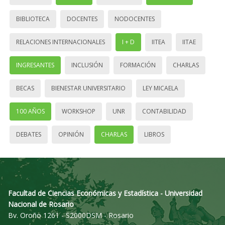
BIBLIOTECA
DOCENTES
NODOCENTES
RELACIONES INTERNACIONALES
I + D
IITEA
IITAE
INGRESANTES
INCLUSIÓN
FORMACIÓN
CHARLAS
BECAS
BIENESTAR UNIVERSITARIO
LEY MICAELA
100 AÑOS
WORKSHOP
UNR
CONTABILIDAD
DEBATES
OPINIÓN
CHARLAS
LIBROS
Facultad de Ciencias Económicas y Estadística - Universidad
Nacional de Rosario
Bv. Oroño 1261 - S2000DSM - Rosario